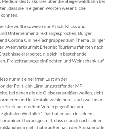
ls Medium des Diskurses über die Steigerwaldbahn bei
ten, dass sie in eigenen Worten wesentliche
 konnten.
eil die wollte sowieso nur Krach, Klicks und
und Unternehmer direkt angesprochen, Bürger
hrend Corona Online-Fachgruppen zum Thema „billiger
er „Weinverkauf mit Erlebnis: Tourismusfahrten nach
rgebnisse erarbeitet, die sich in bestehende
n, Freizeitradwege einflochten und Weinschank auf
ieso nur mit einer irren Lust an der
on der Politik im Lärm unzutreffender MP-
ite, bei denen die die Gleise rausreißen wollen, sieht
informieren und in Kontakt zu bleiben – auch weil man
ter Sterk hat das dem Verein gegenüber am
e globalen Weitblick“. Das hat er auch in seinem
prominent herausgestellt, dass er auch nach seiner
Großlangheim mehr habe außer nach der Amtsperiode