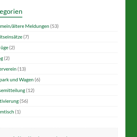
egorien
emein/ältere Meldungen
(53)
itseinsätze
(7)
lüge
(2)
og
(2)
erverein
(13)
park und Wagen
(6)
semitteilung
(12)
tivierung
(56)
mtisch
(1)