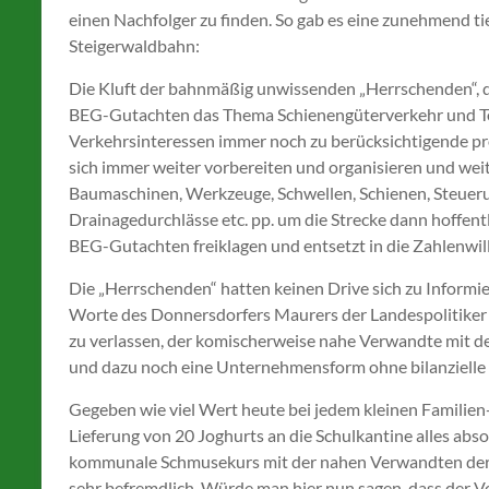
einen Nachfolger zu finden. So gab es eine zunehmend ti
Steigerwaldbahn:
Die Kluft der bahnmäßig unwissenden „Herrschenden“, di
BEG-Gutachten das Thema Schienengüterverkehr und To
Verkehrsinteressen immer noch zu berücksichtigende pro
sich immer weiter vorbereiten und organisieren und we
Baumaschinen, Werkzeuge, Schwellen, Schienen, Steuer
Drainagedurchlässe etc. pp. um die Strecke dann hoffent
BEG-Gutachten freiklagen und entsetzt in die Zahlenwill
Die „Herrschenden“ hatten keinen Drive sich zu Informi
Worte des Donnersdorfers Maurers der Landespolitiker
zu verlassen, der komischerweise nahe Verwandte mit 
und dazu noch eine Unternehmensform ohne bilanzielle 
Gegeben wie viel Wert heute bei jedem kleinen Familien-
Lieferung von 20 Joghurts an die Schulkantine alles abso
kommunale Schmusekurs mit der nahen Verwandten der
sehr befremdlich. Würde man hier nun sagen, dass der Vo