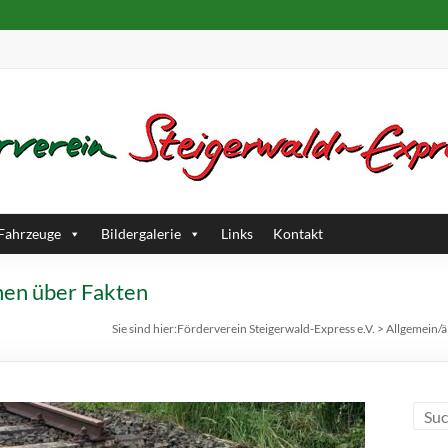
Fahrzeuge
Bildergalerie
Links
Kontakt
nen über Fakten
Sie sind hier:
Förderverein Steigerwald-Express e.V.
>
Allgemein/