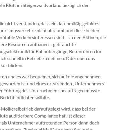
efe Kluft im Steigerwaldvorland bezüglich der
e nicht verstanden, dass ein datenmäßig gefaktes
urismusverkehre nicht abräumt und diese beiden
fitable Verkehrsinteressen sind – zu den Aktiven, die
itere Resourcen aufbauen – gebrauchte
ungselektronik für Bahnübergänge, Betonröhren für
lich schnell in Betrieb zu nehmen. Oder eben das
kür blicken.
eren und es war bequemer, sich auf die angenehmen
 geworden ist und eines ortsfremden „Unternehmers“
der Führung des Unternehmens beauftragen musste
Berichtspflichten wählte.
Molkereibetrieb darauf gelegt wird, dass bei der
lute auditierbare Compliance hat, ist dieser
 als Unternehmer auftretenden Person dann doch
rwurf von „Zweierlei Maß“ an dieser Stelle ein