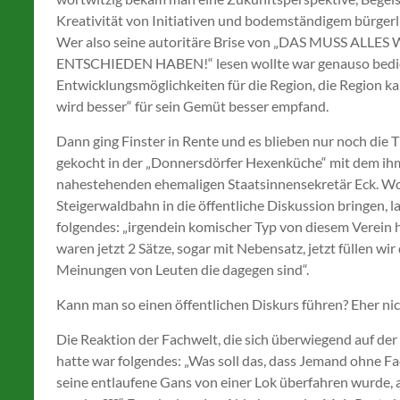
Kreativität von Initiativen und bodemständigem bürger
Wer also seine autoritäre Brise von „DAS MUSS AL
ENTSCHIEDEN HABEN!“ lesen wollte war genauso bedient
Entwicklungsmöglichkeiten für die Region, die Region k
wird besser“ für sein Gemüt besser empfand.
Dann ging Finster in Rente und es blieben nur noch die 
gekocht in der „Donnersdörfer Hexenküche“ mit dem ihm w
nahestehenden ehemaligen Staatsinnensekretär Eck. Wol
Steigerwaldbahn in die öffentliche Diskussion bringen, l
folgendes: „irgendein komischer Typ von diesem Verein h
waren jetzt 2 Sätze, sogar mit Nebensatz, jetzt füllen wir
Meinungen von Leuten die dagegen sind“.
Kann man so einen öffentlichen Diskurs führen? Eher nic
Die Reaktion der Fachwelt, die sich überwiegend auf der
hatte war folgendes: „Was soll das, dass Jemand ohne Fa
seine entlaufene Gans von einer Lok überfahren wurde, 