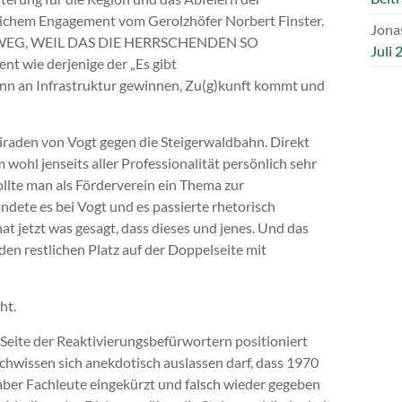
lichem Engagement vom Gerolzhöfer Norbert Finster.
Jonas
LES WEG, WEIL DAS DIE HERRSCHENDEN SO
Juli 
 wie derjenige der „Es gibt
ann an Infrastruktur gewinnen, Zu(g)kunft kommt und
Tiraden von Vogt gegen die Steigerwaldbahn. Direkt
ohl jenseits aller Professionalität persönlich sehr
lte man als Förderverein ein Thema zur
andete es bei Vogt und es passierte rhetorisch
at jetzt was gesagt, dass dieses und jenes. Und das
 den restlichen Platz auf der Doppelseite mit
ht.
 Seite der Reaktivierungsbefürwortern positioniert
chwissen sich anekdotisch auslassen darf, dass 1970
aber Fachleute eingekürzt und falsch wieder gegeben