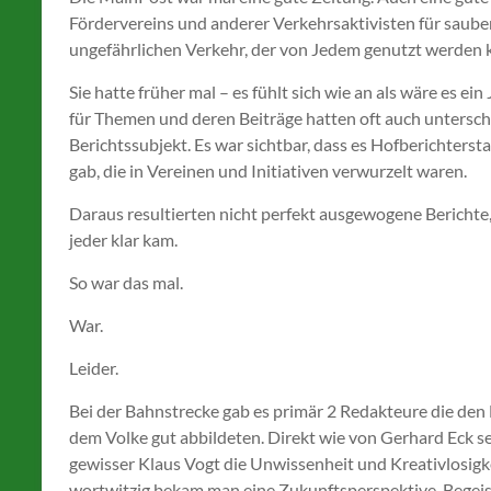
Fördervereins und anderer Verkehrsaktivisten für saub
ungefährlichen Verkehr, der von Jedem genutzt werden 
Sie hatte früher mal – es fühlt sich wie an als wäre es 
für Themen und deren Beiträge hatten oft auch untersch
Berichtssubjekt. Es war sichtbar, dass es Hofberichters
gab, die in Vereinen und Initiativen verwurzelt waren.
Daraus resultierten nicht perfekt ausgewogene Berichte
jeder klar kam.
So war das mal.
War.
Leider.
Bei der Bahnstrecke gab es primär 2 Redakteure die d
dem Volke gut abbildeten. Direkt wie von Gerhard Eck s
gewisser Klaus Vogt die Unwissenheit und Kreativlosigke
wortwitzig bekam man eine Zukunftsperspektive, Begeist