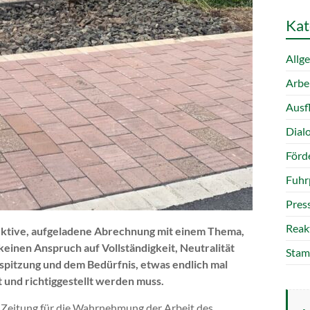
Kat
Allg
Arbe
Ausf
Dial
Förd
Fuhr
Pres
Reak
bjektive, aufgeladene Abrechnung mit einem Thema,
keinen Anspruch auf Vollständigkeit, Neutralität
Stam
spitzung und dem Bedürfnis, etwas endlich mal
t und richtiggestellt werden muss.
e Zeitung für die Wahrnehmung der Arbeit des