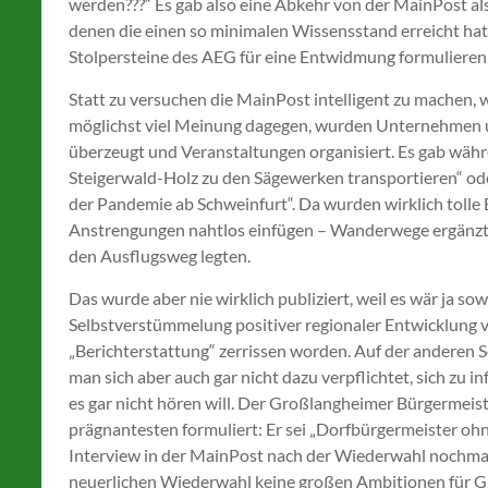
werden???“ Es gab also eine Abkehr von der MainPost a
denen die einen so minimalen Wissensstand erreicht hat
Stolpersteine des AEG für eine Entwidmung formulieren
Statt zu versuchen die MainPost intelligent zu machen, w
möglichst viel Meinung dagegen, wurden Unternehmen 
überzeugt und Veranstaltungen organisiert. Es gab wä
Steigerwald-Holz zu den Sägewerken transportieren“ od
der Pandemie ab Schweinfurt“. Da wurden wirklich tolle E
Anstrengungen nahtlos einfügen – Wanderwege ergänzte
den Ausflugsweg legten.
Das wurde aber nie wirklich publiziert, weil es wär ja sow
Selbstverstümmelung positiver regionaler Entwicklung v
„Berichterstattung“ zerrissen worden. Auf der anderen Se
man sich aber auch gar nicht dazu verpflichtet, sich zu 
es gar nicht hören will. Der Großlangheimer Bürgermeis
prägnantesten formuliert: Er sei „Dorfbürgermeister ohn
Interview in der MainPost nach der Wiederwahl nochmal 
neuerlichen Wiederwahl keine großen Ambitionen für 