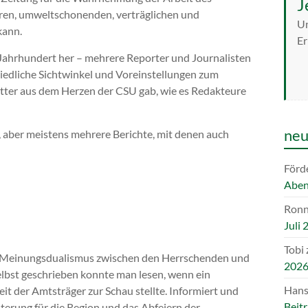
J
eren, umweltschonenden, verträglichen und
Un
kann.
Er
ein Jahrhundert her – mehrere Reporter und Journalisten
iedliche Sichtwinkel und Voreinstellungen zum
tatter aus dem Herzen der CSU gab, wie es Redakteure
neu
, aber meistens mehrere Berichte, mit denen auch
Förd
Aben
Ron
Juli 
Tobi
en Meinungsdualismus zwischen den Herrschenden und
202
elbst geschrieben konnte man lesen, wenn ein
Hans
it der Amtsträger zur Schau stellte. Informiert und
Beitr
erung für die Region und das Abfeiern der