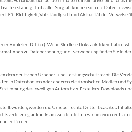
rstellt. Es handelt sich bei den Inhalten um ein unverbindliches 
bseiten ständig. Trotz aller Sorgfalt können sich die Daten inzwis
ert. Für Richtigkeit, Vollständigkeit und Aktualität der Verweise
ner Anbieter (Dritter). Wenn Sie diese Links anklicken, haben wir
rmationen zu Datenerhebung und -verwendung finden Sie in der 
egen dem deutschen Urheber- und Leistungsschutzrecht. Die Vervie
alten in Datenbanken oder anderen elektronischen Medien und Sy
ustimmung des jeweiligen Autors bzw. Erstellers. Downloads und K
erstellt wurden, werden die Urheberrechte Dritter beachtet. Inhalte
rechtsverletzung aufmerksam werden, bitten wir um einen entspr
end entfernen.