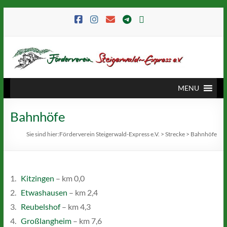
MENU
Bahnhöfe
Sie sind hier:
Förderverein Steigerwald-Express e.V.
>
Strecke
>
Bahnhöfe
1.
Kitzingen
– km 0,0
2.
Etwashausen
– km 2,4
3.
Reubelshof
– km 4,3
4.
Großlangheim
– km 7,6