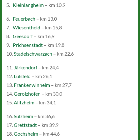
5.
Kleinlangheim
– km 10,9
6.
Feuerbach
– km 13,0
7.
Wiesentheid
– km 15,8
8.
Geesdorf
– km 16,9
9.
Prichsenstadt
– km 19,8
10.
Stadelschwarzach
– km 22,6
11.
Järkendorf
– km 24,4
12.
Lülsfeld
– km 26,1
13.
Frankenwinheim
– km 27,7
14.
Gerolzhofen
– km 30,0
15.
Alitzheim
– km 34,1
16.
Sulzheim
– km 36,6
17.
Grettstadt
– km 39,9
18.
Gochsheim
– km 44,6