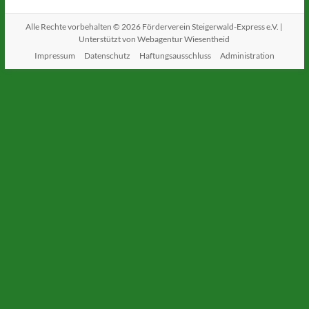
Alle Rechte vorbehalten © 2026
Förderverein Steigerwald-Express e.V.
|
Unterstützt von
Webagentur Wiesentheid
Impressum
Datenschutz
Haftungsausschluss
Administration